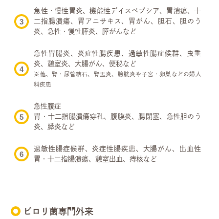
急性・慢性胃炎、機能性デイスペプシア、胃潰瘍、
十
二指腸潰瘍、胃アニサキス、胃がん、
胆石、胆のう
炎、急性・慢性膵炎、膵がんなど
急性胃腸炎、炎症性腸疾患、過敏性腸症候群、虫垂
炎、憩室炎、大腸がん、便秘など
※他、腎・尿管結石、腎盂炎、膀胱炎や子宮・卵巣などの婦人
科疾患
急性腹症
胃・十二指腸潰瘍穿孔、腹膜炎、腸閉塞、
急性胆のう
炎、膵炎など
過敏性腸症候群、炎症性腸疾患、大腸がん、
出血性
胃・十二指腸潰瘍、憩室出血、痔核など
ピロリ菌専門外来