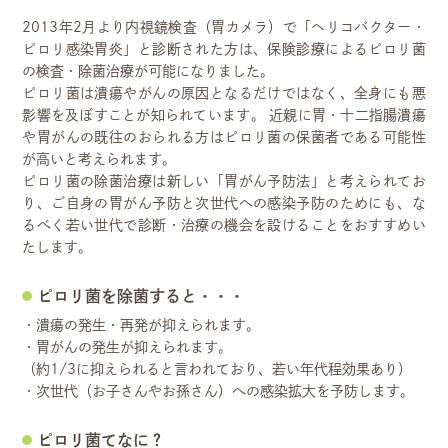
2013年2月より内視鏡検査（胃カメラ）で「ヘリコバクター・
ピロリ感染胃炎」と診断された方は、保険診療によるピロリ菌
の検査・除菌治療が可能になりました。
ピロリ菌は潰瘍やがんの原因となるだけではなく、全身にも悪
影響を及ぼすことが知られています。
近親に胃・十二指腸潰瘍
や胃がんの既往のおられる方はピロリ菌の保菌者である可能性
が高いと考えられます。
ピロリ菌の除菌治療は新しい「胃がん予防法」と考えられてお
り、ご自身の胃がん予防と次世代への感染予防のためにも、な
るべく若い世代で診断・治療の機会を設けることをおすすめい
たします。
ピロリ菌を除菌すると・・・
・潰瘍の発生・再発が抑えられます。
・胃がんの発生が抑えられます。
（約1/3に抑えられると言われており、若い年代程効果あり）
・次世代（お子さんやお孫さん）への感染拡大を予防します。
ピロリ菌てなに？