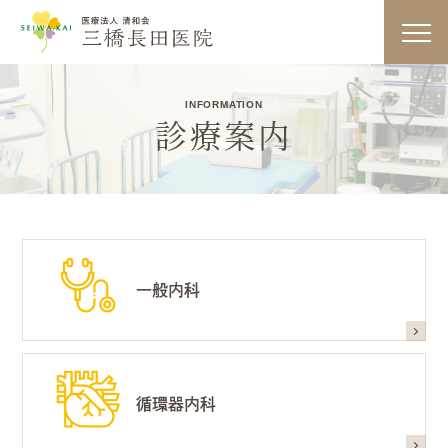
医療法人
toggl
navig
INFORMATION
診療案内
診療内容・検査一覧
一般内科
一般内科
循環器内科
循環器内科
糖尿病内科