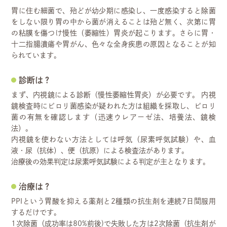
胃に住む細菌で、殆どが幼少期に感染し、一度感染すると除菌
をしない限り胃の中から菌が消えることは殆ど無く、次第に胃
の粘膜を傷つけ慢性（萎縮性）胃炎が起こります。さらに胃・
十二指腸潰瘍や胃がん、色々な全身疾患の原因となることが知
られています。
診断は？
まず、内視鏡による診断（慢性萎縮性胃炎）が必要です。
内視
鏡検査時にピロリ菌感染が疑われた方は組織を採取し、ピロリ
菌の有無を確認します（迅速ウレアーゼ法、培養法、鏡検
法）。
内視鏡を使わない方法としては呼気（尿素呼気試験）や、血
液・尿（抗体）、便（抗原）による検査法があります。
治療後の効果判定は尿素呼気試験による判定が主となります。
治療は？
PPIという胃酸を抑える薬剤と2種類の抗生剤を連続7日間服用
するだけです。
1次除菌（成功率は80%前後)で失敗した方は2次除菌（抗生剤が