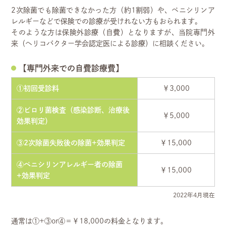
2次除菌でも除菌できなかった方（約1割弱）や、ペニシリンア
レルギーなどで保険での診療が受けれない方もおられます。
そのような方は保険外診療（自費）となりますが、当院専門外
来（ヘリコバクター学会認定医による診療）に相談ください。
【専門外来での自費診療費】
①初回受診料
￥3,000
②ピロリ菌検査（感染診断、治療後
￥5,000
効果判定）
③2次除菌失敗後の除菌+効果判定
￥15,000
④ペニシリンアレルギー者の除菌
￥15,000
+効果判定
2022年4月現在
通常は①+③or④＝￥18,000の料金となります。