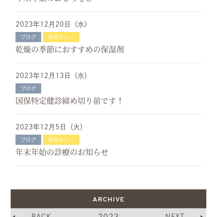
2023年12月20日（水）
消化器（胃腸）内科
ブログ
患者さんへ
乾燥の季節におすすめの保湿剤
内視鏡内科
2023年12月13日（水）
ブログ
国保特定健診締め切り前です！
2023年12月5日（火）
ブログ
患者さんへ
年末年始の診療のお知らせ
ARCHIVE
BACK
NEXT