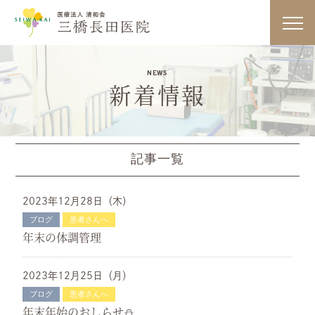
医療法人
toggl
navig
NEWS
新着情報
記事一覧
診療内容・検査一覧
2023年12月28日（木）
ブログ
患者さんへ
一般内科
年末の体調管理
循環器内科
2023年12月25日（月）
ブログ
患者さんへ
年末年始のおしらせ⛄️
糖尿病内科