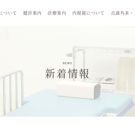
清和会三橋長田医院
について
健診案内
診療案内
内視鏡について
点滴外来・
NEWS
新着情報