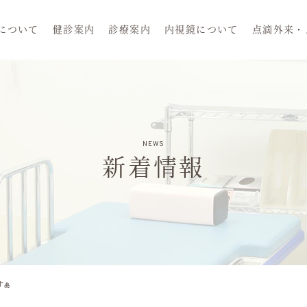
清和会三橋長田医院
について
健診案内
診療案内
内視鏡について
点滴外来・
NEWS
新着情報
🎍