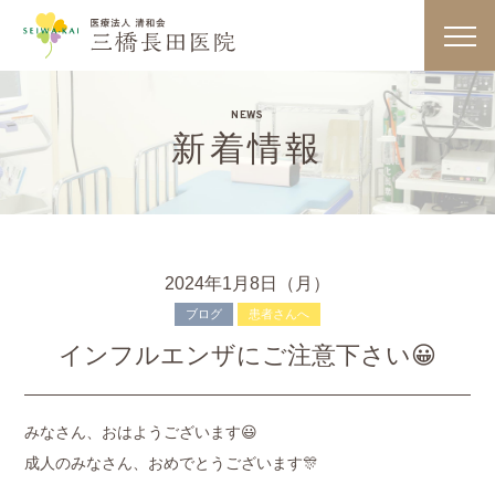
医療法人
toggl
navig
NEWS
新着情報
2024年1月8日（月）
診療内容・検査一覧
ブログ
患者さんへ
インフルエンザにご注意下さい😀
一般内科
循環器内科
みなさん、おはようございます😃
成人のみなさん、おめでとうございます🎊
糖尿病内科