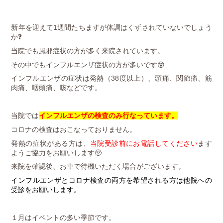
消化器（胃腸）内科
新年を迎えて1週間たちますが体調はくずされていないでしょう
か❓
当院でも風邪症状の方が多く来院されています。
内視鏡内科
その中でもインフルエンザ症状の方が多いです😵
インフルエンザの症状は発熱（38度以上）、頭痛、関節痛、筋
肉痛、咽頭痛、咳などです。
当院では
インフルエンザの検査のみ行なっています。
コロナの検査はおこなっておりません。
発熱の症状がある方は、
当院受診前にお電話してください
ま
す
ようご協力をお願いします🥺
来院を確認後、お車で待機いただく場合がございます。
インフルエンザとコロナ検査の両方を希望される方は他院への
受診をお願いします。
１月はイベントの多い季節です。